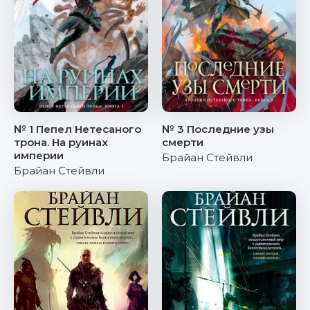
№ 1 Пепел Нетесаного
№ 3 Последние узы
трона. На руинах
смерти
империи
Брайан Стейвли
Брайан Стейвли