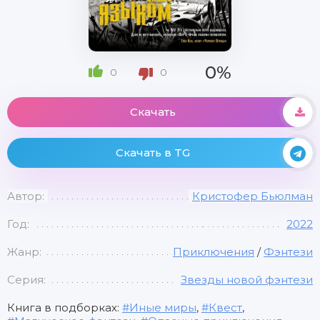
0%
0
0
Скачать
Скачать в TG
Автор:
Кристофер Бьюлман
Год:
2022
Жанр:
Приключения
/
Фэнтези
Серия:
Звезды новой фэнтези
Книга в подборках:
Иные миры
,
Квест
,