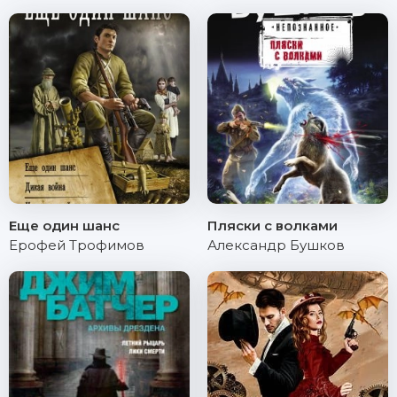
Еще один шанс
Пляски с волками
Ерофей Трофимов
Александр Бушков