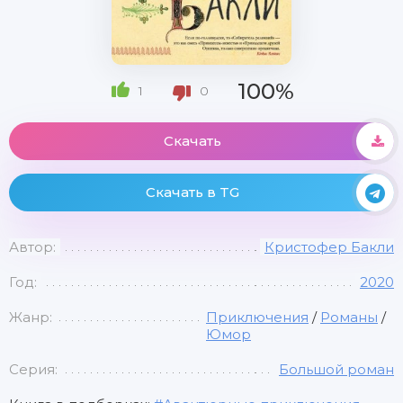
100%
1
0
Скачать
Скачать в TG
Автор:
Кристофер Бакли
Год:
2020
Жанр:
Приключения
/
Романы
/
Юмор
Серия:
Большой роман