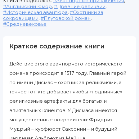
Книга в подборках:
Авантюрные приключения
,
Английский юмор
,
Древние реликвии
,
Историческая авантюра
,
Охотники за
сокровищами
,
Плутовской роман
,
Средневековье
Краткое содержание книги
Действие этого авантюрного исторического
романа происходит в 1517 году. Главный герой
по имени Дисмас – охотник за реликвиями, а
точнее тот, кто добывает якобы «подлинные»
религиозные артефакты для богатых и
влиятельных клиентов. У Дисмаса имеются
могущественные покровители: Фридрих
Мудрый – курфюрст Саксонии – и будущий
кардинал Альбрехт из Майнца.