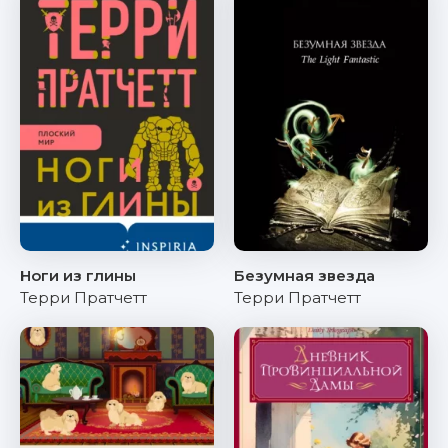
Ноги из глины
Безумная звезда
Терри Пратчетт
Терри Пратчетт