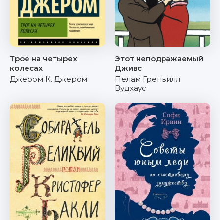
Трое на четырех
Этот неподражаемый
колесах
Дживс
Джером К. Джером
Пелам Гренвилл
Вудхаус