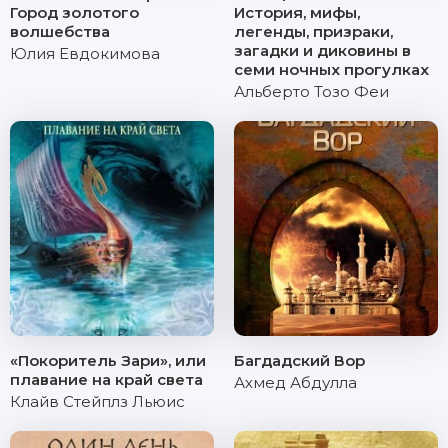
Город золотого
История, мифы,
волшебства
легенды, призраки,
загадки и диковины в
Юлия Евдокимова
семи ночных прогулках
Альберто Тозо Феи
«Покоритель Зари», или
Багдадский Вор
плавание на край света
Ахмед Абдулла
Клайв Стейплз Льюис