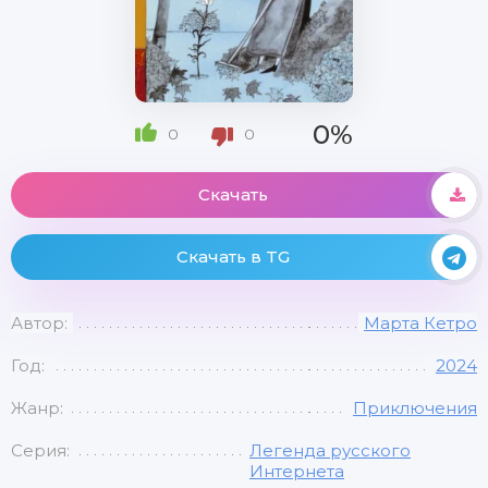
0%
0
0
Скачать
Скачать в TG
Автор:
Марта Кетро
Год:
2024
Жанр:
Приключения
Серия:
Легенда русского
Интернета