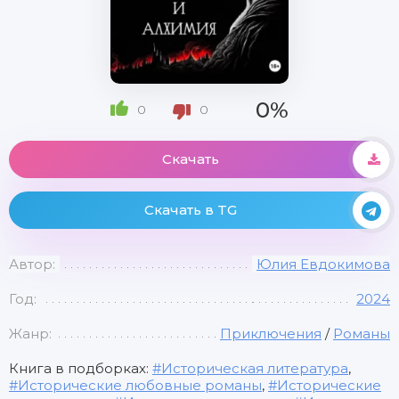
0%
0
0
Скачать
Скачать в TG
Автор:
Юлия Евдокимова
Год:
2024
Жанр:
Приключения
/
Романы
Книга в подборках:
Историческая литература
,
Исторические любовные романы
,
Исторические