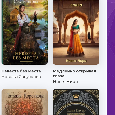
Невеста без места
Медленно открывая
глаза
Наталья Сапункова
Нинья Нири