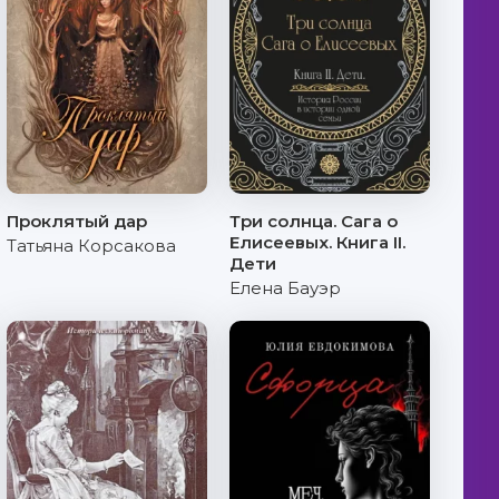
Проклятый дар
Три солнца. Сага о
Елисеевых. Книга II.
Татьяна Корсакова
Дети
Елена Бауэр