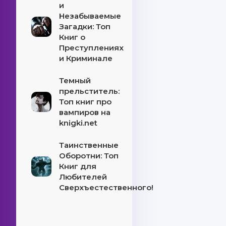
и
Незабываемые
Загадки: Топ
Книг о
Преступлениях
и Криминале
Темный
прельститель:
Топ книг про
вампиров на
knigki.net
Таинственные
Оборотни: Топ
Книг для
Любителей
Сверхъестественного!