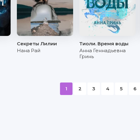
Секреты Лилии
Тиоли. Время воды
Нана Рай
Анна Геннадьевна
Гринь
1
2
3
4
5
6