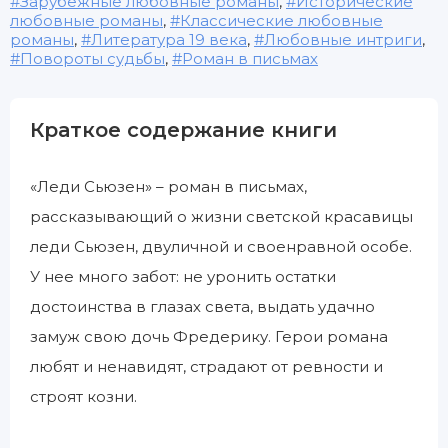
Зарубежные любовные романы
,
Исторические
любовные романы
,
Классические любовные
романы
,
Литература 19 века
,
Любовные интриги
,
Повороты судьбы
,
Роман в письмах
Краткое содержание книги
«Леди Сьюзен» – роман в письмах,
рассказывающий о жизни светской красавицы
леди Сьюзен, двуличной и своенравной особе.
У нее много забот: не уронить остатки
достоинства в глазах света, выдать удачно
замуж свою дочь Фредерику. Герои романа
любят и ненавидят, страдают от ревности и
строят козни.