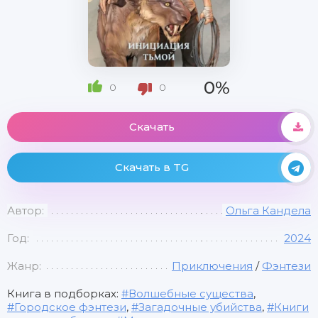
0%
0
0
Скачать
Скачать в TG
Автор:
Ольга Кандела
Год:
2024
Жанр:
Приключения
/
Фэнтези
Книга в подборках:
Волшебные существа
,
Городское фэнтези
,
Загадочные убийства
,
Книги