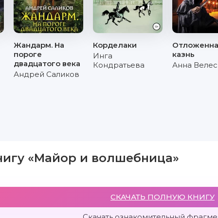
Жандарм. На
Корделаки
Отложенн
пороге
казнь
Инга
двадцатого века
Кондратьева
Анна Велес
Андрей Саликов
нигу «Майор и волшебница»
СКАЧАТЬ ПОЛНУЮ КНИГУ
Скачать ознакомительный фрагмен