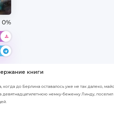
0%
держание книги
а, когда до Берлина оставалось уже не так далеко, м
а девятнадцатилетнюю немку-беженку Линду, поселил 
ей.