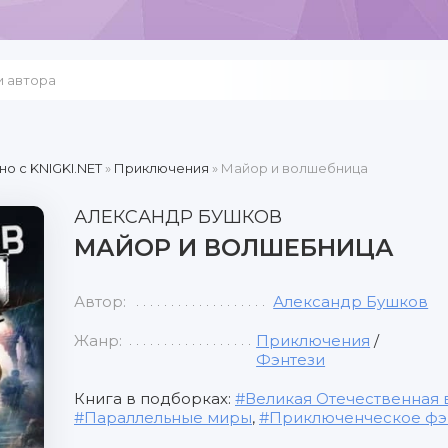
но c KNIGKI.NET
»
Приключения
» Майор и волшебница
АЛЕКСАНДР БУШКОВ
МАЙОР И ВОЛШЕБНИЦА
Автор:
Александр Бушков
Жанр:
Приключения
/
Фэнтези
Книга в подборках:
Великая Отечественная 
Параллельные миры
,
Приключенческое фэ