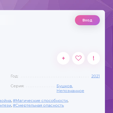
Вход
+
!
Год:
2021
Серия:
Бушков.
Непознанное
война
,
Магические способности
,
нтези
,
Смертельная опасность