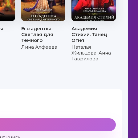
ая
Его адептка.
Академия
Светлая для
Стихий. Танец
Темного
Огня
Лина Алфеева
Наталья
Жильцова
,
Анна
Гаврилова
т книги: