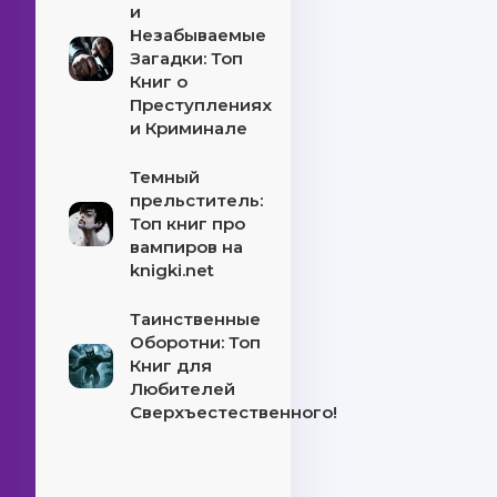
и
Незабываемые
Загадки: Топ
Книг о
Преступлениях
и Криминале
Темный
прельститель:
Топ книг про
вампиров на
knigki.net
Таинственные
Оборотни: Топ
Книг для
Любителей
Сверхъестественного!