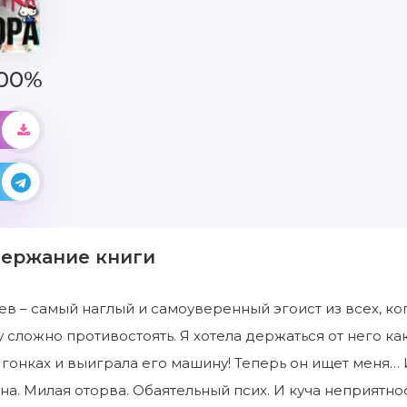
00%
держание книги
в – самый наглый и самоуверенный эгоист из всех, ког
 сложно противостоять. Я хотела держаться от него как
 гонках и выиграла его машину! Теперь он ищет меня… И
на. Милая оторва. Обаятельный псих. И куча неприятно