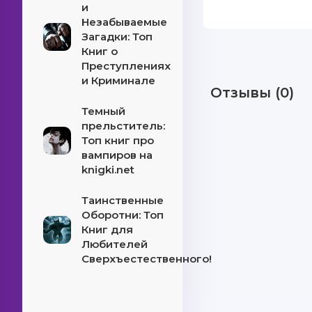
и
Незабываемые
Загадки: Топ
Книг о
Преступлениях
и Криминале
Отзывы (0)
Темный
прельститель:
Топ книг про
вампиров на
knigki.net
Таинственные
Оборотни: Топ
Книг для
Любителей
Сверхъестественного!