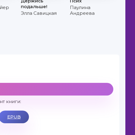
Держись
Псих
подальше!
йер
Паулина
Элла Савицкая
Андреева
т книги:
EPUB