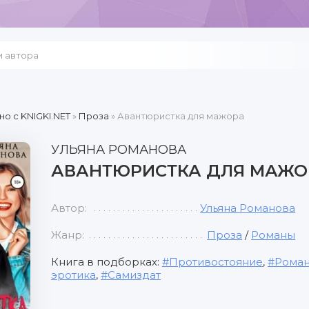
но c KNIGKI.NET
»
Проза
» Авантюристка для мажора
УЛЬЯНА РОМАНОВА
АВАНТЮРИСТКА ДЛЯ МАЖО
Автор:
Ульяна Романова
Жанр:
Проза
/
Романы
Книга в подборках:
Противостояние
,
Роман
эротика
,
Самиздат