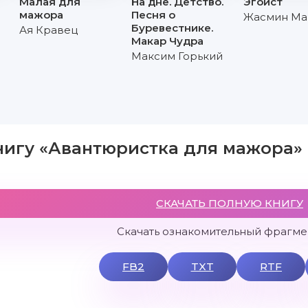
Малая для
На дне. Детство.
Эгоист
мажора
Песня о
Жасмин Ма
Буревестнике.
Ая Кравец
Макар Чудра
Максим Горький
нигу «Авантюристка для мажора»
СКАЧАТЬ ПОЛНУЮ КНИГУ
Скачать ознакомительный фрагмен
FB2
TXT
RTF