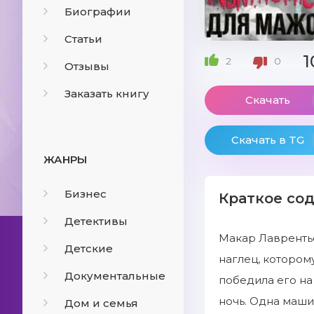
Биографии
Статьи
1
2
0
Отзывы
Заказать книгу
Скачать
Скачать в TG
ЖАНРЫ
Бизнес
Краткое со
Детективы
Макар Лаврентье
Детские
наглец, которому
Документальные
победила его на
ночь. Одна маши
Дом и семья