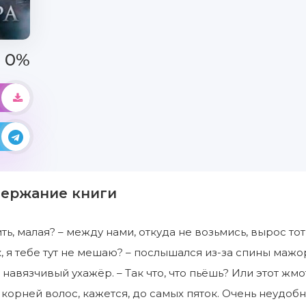
0%
держание книги
ить, малая? – между нами, откуда не возьмись, вырос то
ак, я тебе тут не мешаю? – послышался из-за спины мажо
навязчивый ухажёр. – Так что, что пьёшь? Или этот жмо
 корней волос, кажется, до самых пяток. Очень неудо