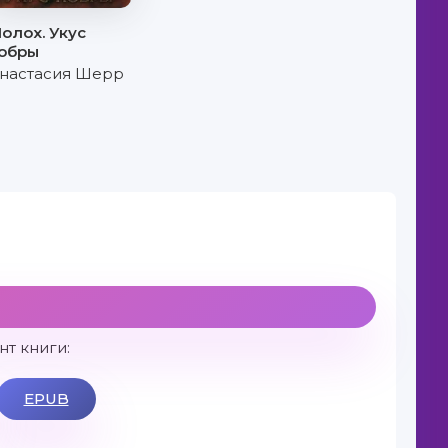
олох. Укус
обры
настасия Шерр
т книги:
EPUB