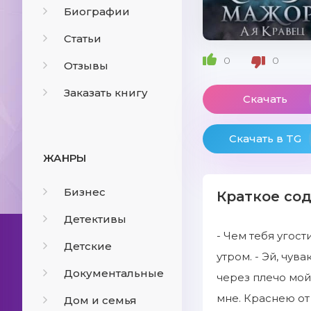
Биографии
Статьи
0
0
Отзывы
Заказать книгу
Скачать
Скачать в TG
ЖАНРЫ
Бизнес
Краткое со
Детективы
- Чем тебя угост
Детские
утром. - Эй, чув
Документальные
через плечо мой 
мне. Краснею от
Дом и семья