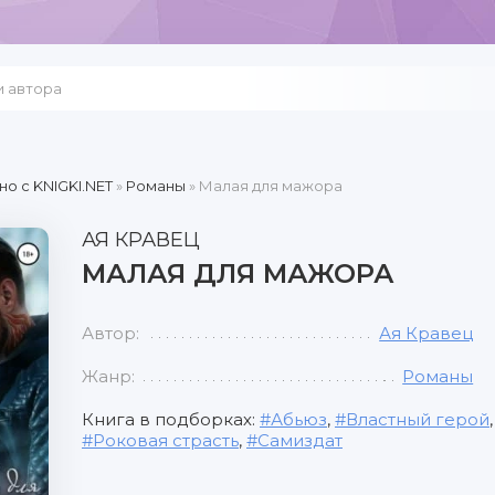
но c KNIGKI.NET
»
Романы
» Малая для мажора
АЯ КРАВЕЦ
МАЛАЯ ДЛЯ МАЖОРА
Автор:
Ая Кравец
Жанр:
Романы
Книга в подборках:
Абьюз
,
Властный герой
Роковая страсть
,
Самиздат