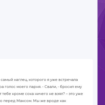
т самый наглец, которого я уже встречала
ра голос моего парня. - Свали, - бросил ему
т тебе кроме сока ничего не взял? – это уже
бно перед Максом. Мы же вроде как