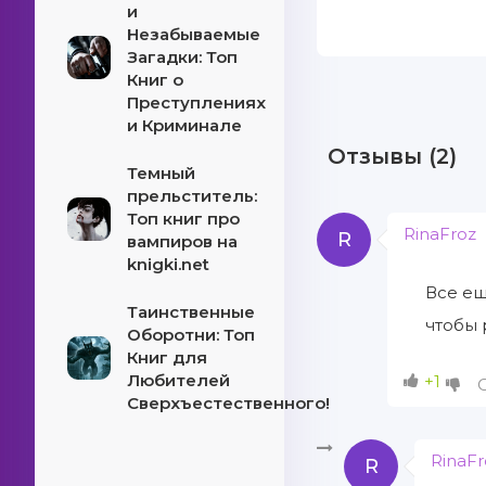
и
Незабываемые
Загадки: Топ
Книг о
Преступлениях
и Криминале
Отзывы (2)
Темный
прельститель:
Топ книг про
RinaFroz
R
вампиров на
knigki.net
Все ещ
Таинственные
чтобы 
Оборотни: Топ
Книг для
Любителей
+1
Сверхъестественного!
RinaFr
R