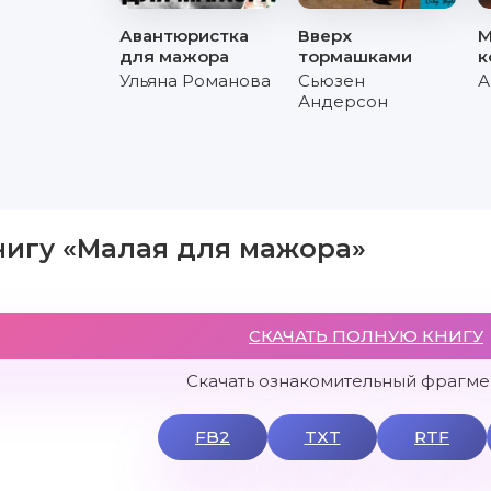
Авантюристка
Вверх
М
для мажора
тормашками
к
Ульяна Романова
Сьюзен
А
Андерсон
нигу «Малая для мажора»
СКАЧАТЬ ПОЛНУЮ КНИГУ
Скачать ознакомительный фрагмен
FB2
TXT
RTF