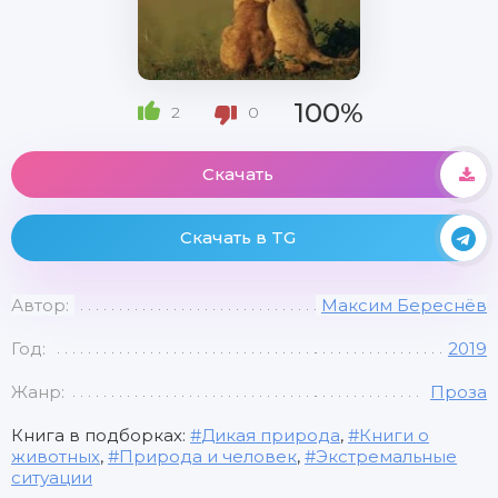
100%
2
0
Скачать
Скачать в TG
Автор:
Максим Береснёв
Год:
2019
Жанр:
Проза
Книга в подборках:
Дикая природа
,
Книги о
животных
,
Природа и человек
,
Экстремальные
ситуации