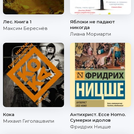
Лес. Книга 1
Яблоки не падают
никогда
Максим Береснёв
Лиана Мориарти
Кока
Антихрист. Ecce Homo.
Сумерки идолов
Михаил Гиголашвили
Фридрих Ницше