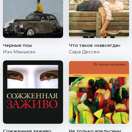
Черные псы
Что такое «навсегда»
Иэн Макьюэн
Сара Дессен
Сожженная заживо
Не только апельсины