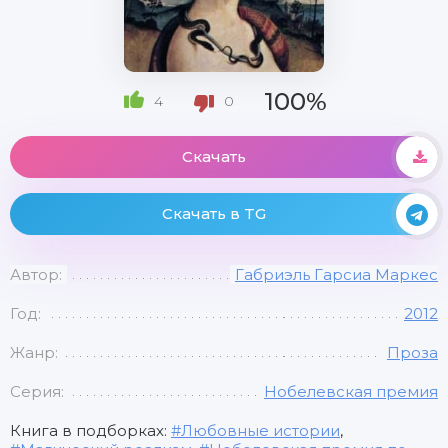
100%
4
0
Скачать
Скачать в TG
Автор:
Габриэль Гарсиа Маркес
Год:
2012
Жанр:
Проза
Серия:
Нобелевская премия
Книга в подборках:
Любовные истории
,