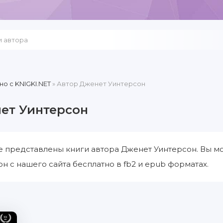
но c KNIGKI.NET
» Автор Дженет Уинтерсон
ет Уинтерсон
е представлены книги автора Дженет Уинтерсон. Вы м
н с нашего сайта бесплатно в fb2 и epub форматах.