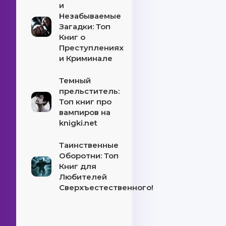
и
Незабываемые
Загадки: Топ
Книг о
Преступлениях
и Криминале
Темный
прельститель:
Топ книг про
вампиров на
knigki.net
Таинственные
Оборотни: Топ
Книг для
Любителей
Сверхъестественного!