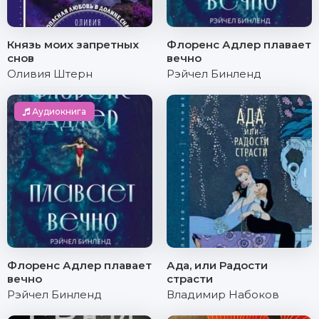
Князь моих запретных
Флоренс Адлер плавает
снов
вечно
Оливия Штерн
Рэйчел Бинленд
Аудиокнига
Флоренс Адлер плавает
Ада, или Радости
вечно
страсти
Рэйчел Бинленд
Владимир Набоков