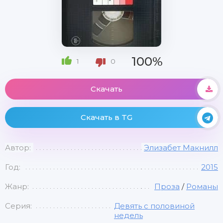
100%
1
0
Скачать
Скачать в TG
Автор:
Элизабет Макнилл
Год:
2015
Жанр:
Проза
/
Романы
Серия:
Девять с половиной
недель