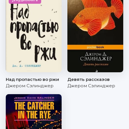
Над пропастью во ржи
Девять рассказов
Джером Сэлинджер
Джером Сэлинджер