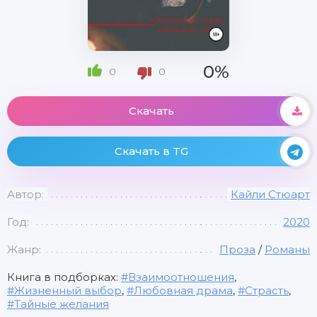
0%
0
0
Скачать
Скачать в TG
Автор:
Кайли Стюарт
Год:
2020
Жанр:
Проза
/
Романы
Книга в подборках:
Взаимоотношения
,
Жизненный выбор
,
Любовная драма
,
Страсть
,
Тайные желания