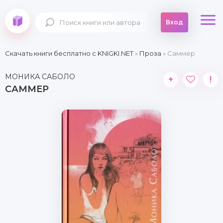
Вход
Скачать книги бесплатно c KNIGKI.NET
»
Проза
» Саммер
МОНИКА САБОЛО
+
!
САММЕР