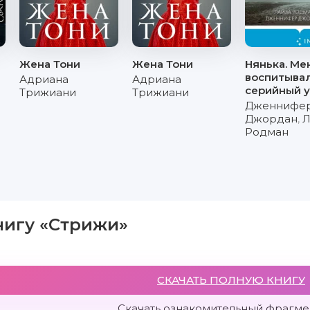
Жена Тони
Жена Тони
Нянька. Ме
воспитыва
Адриана
Адриана
серийный 
Трижиани
Трижиани
Дженнифе
Джордан
,
Л
Родман
нигу «Стрижи»
СКАЧАТЬ ПОЛНУЮ КНИГУ
Скачать ознакомительный фрагмен