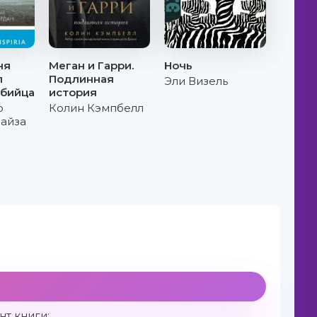
ня
Меган и Гарри.
Ночь
л
Подлинная
Эли Визель
убийца
история
р
Колин Кэмпбелл
айза
т книги: