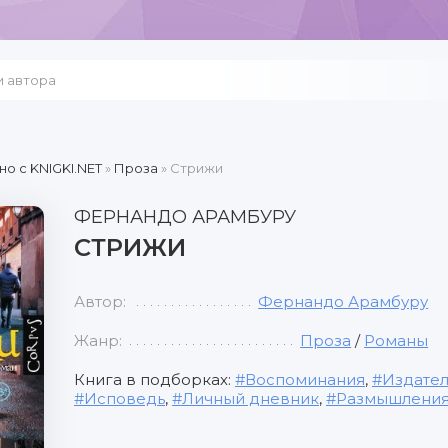
но c KNIGKI.NET
»
Проза
» Стрижи
ФЕРНАНДО АРАМБУРУ
СТРИЖИ
Автор:
Фернандо Арамбуру
Жанр:
Проза
/
Романы
Книга в подборках:
Воспоминания
,
Издател
Исповедь
,
Личный дневник
,
Размышления