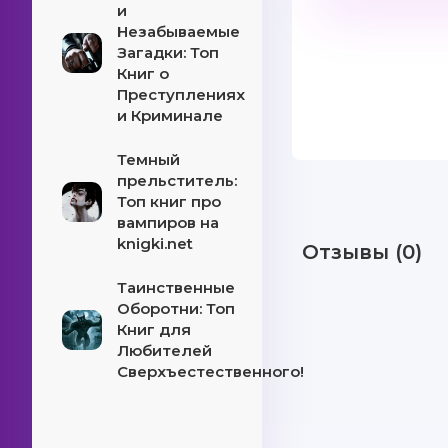
и
Незабываемые
Загадки: Топ
Книг о
Преступлениях
и Криминале
Темный
прельститель:
Топ книг про
вампиров на
knigki.net
Отзывы (0)
Таинственные
Оборотни: Топ
Книг для
Любителей
Сверхъестественного!