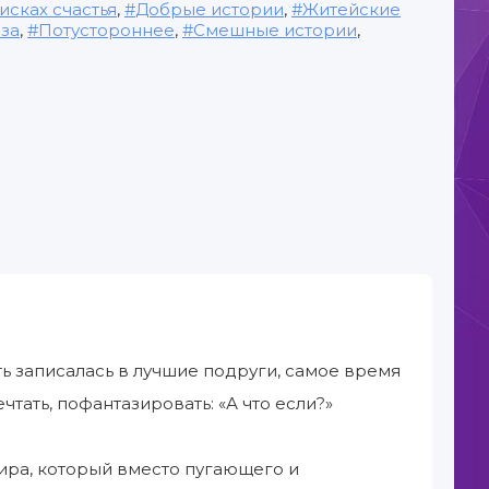
исках счастья
,
Добрые истории
,
Житейские
за
,
Потустороннее
,
Смешные истории
,
сть записалась в лучшие подруги, самое время
чтать, пофантазировать: «А что если?»
ира, который вместо пугающего и