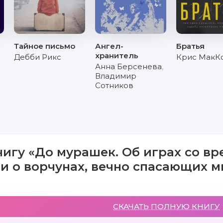
Тайное письмо
Ангел-
Братья
хранитель
Дебби Рикс
Крис МакК
Анна Берсенева
,
Владимир
Сотников
нигу «До мурашек. Об играх со в
и о ворчунах, вечно спасающих м
СКАЧАТЬ ПОЛНУЮ КНИГУ