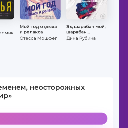
Мой год отдыха
Эх, шарабан мой,
и релакса
шарабан…
ормик
Отесса Мошфег
Дина Рубина
ременем, неосторожных
ир»