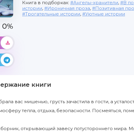
Книга в подборках:
Ангелы-хранители
,
В по
истории
,
Ироничная проза
,
Позитивная про
Трогательные истории
,
Уютные истории
0%
держание книги
рала вас мишенью, грусть зачастила в гости, а устало
мосферу тепла, отдыха, безопасности. Посмеяться, поме
сборник, открывающий завесу потустороннего мира. М