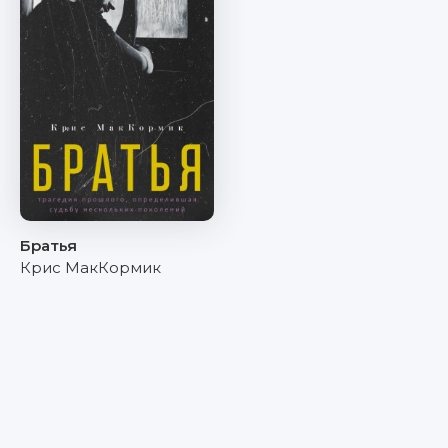
Братья
Крис МакКормик