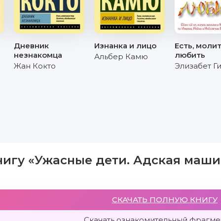
Дневник
Изнанка и лицо
Есть, молит
незнакомца
любить
Альбер Камю
Жан Кокто
Элизабет Г
нигу «Ужасные дети. Адская маши
СКАЧАТЬ ПОЛНУЮ КНИГУ
Скачать ознакомительный фрагмен