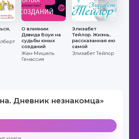
ься,
О влиянии
Элизабет
Дэвида Боуи на
Тейлор. Жизнь,
судьбы юных
рассказанная ею
илберт
созданий
самой
Жан-Мишель
Элизабет Тейлор
Генассия
на. Дневник незнакомца»
т книги: