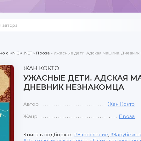
но c KNIGKI.NET
»
Проза
» Ужасные дети. Адская машина. Дневник
ЖАН КОКТО
УЖАСНЫЕ ДЕТИ. АДСКАЯ М
ДНЕВНИК НЕЗНАКОМЦА
Автор:
Жан Кокто
Жанр:
Проза
Книга в подборках:
Взросление
,
Зарубежна
Психологическая проза
,
Психологические