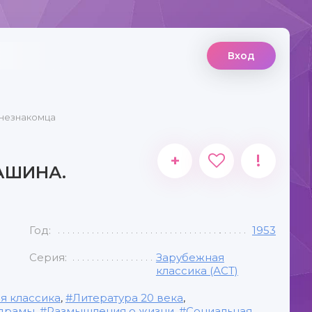
Вход
 незнакомца
+
!
АШИНА.
Год:
1953
Серия:
Зарубежная
классика (АСТ)
я классика
,
Литература 20 века
,
 драмы
,
Размышления о жизни
,
Социальная