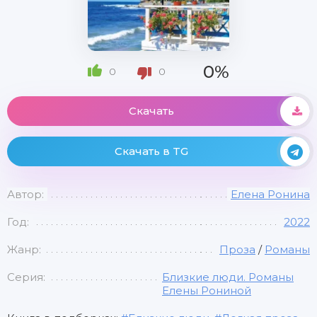
0%
0
0
Скачать
Скачать в TG
Автор:
Елена Ронина
Год:
2022
Жанр:
Проза
/
Романы
Серия:
Близкие люди. Романы
Елены Рониной