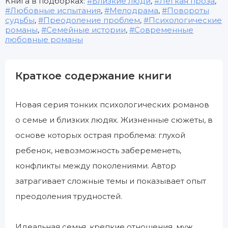
Книга в подборках:
Близкие люди
,
Легкая проза
,
Любовные испытания
,
Мелодрама
,
Повороты
судьбы
,
Преодоление проблем
,
Психологические
романы
,
Семейные истории
,
Современные
любовные романы
Краткое содержание книги
Новая серия тонких психологических романов
о семье и близких людях. Жизненные сюжеты, в
основе которых острая проблема: глухой
ребенок, невозможность забеременеть,
конфликты между поколениями. Автор
затрагивает сложные темы и показывает опыт
преодоления трудностей.
Идеальная семья, крепкие отношения, муж,