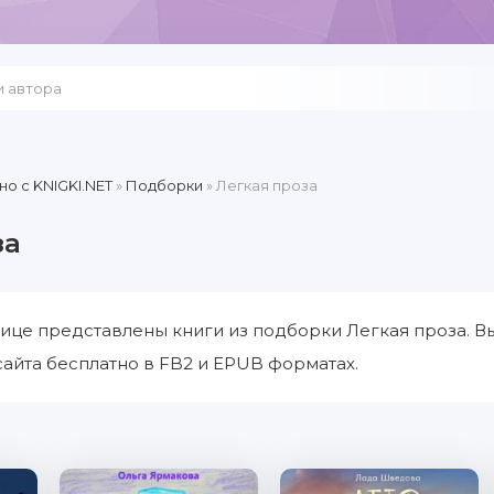
но c KNIGKI.NET
»
Подборки
» Легкая проза
за
ице представлены книги из подборки Легкая проза. В
сайта бесплатно в FB2 и EPUB форматах.