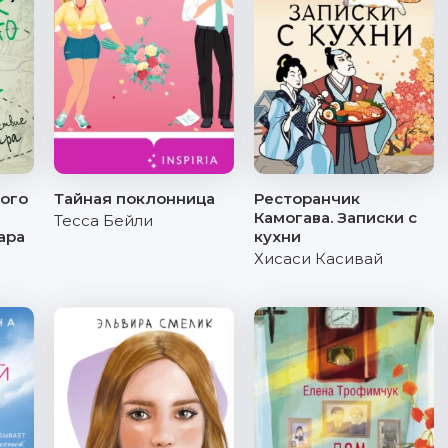
ого
Тайная поклонница
Ресторанчик
Камогава. Записки с
Тесса Бейли
ара
кухни
Хисаси Касивай