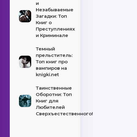
и
Незабываемые
Загадки: Топ
Книг о
Преступлениях
и Криминале
Темный
прельститель:
Топ книг про
вампиров на
knigki.net
Таинственные
Оборотни: Топ
Книг для
Любителей
Сверхъестественного!