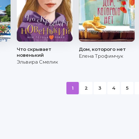
Что скрывает
Дом, которого нет
новенький
Елена Трофимчук
Эльвира Смелик
1
2
3
4
5