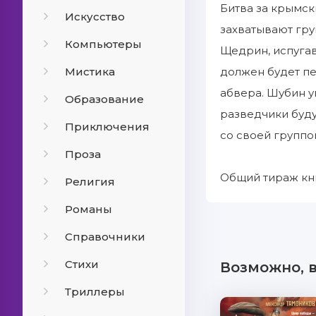
Битва за крымск
Искусство
захватывают гру
Компьютеры
Щедрин, испугав
Мистика
должен будет пе
абвера. Шубин у
Образование
разведчики буду
Приключения
со своей группо
Проза
Общий тираж кни
Религия
Романы
Справочники
Стихи
Возможно, 
Триллеры