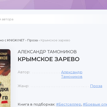
но c KNIGKI.NET
»
Проза
» Крымское зарево
АЛЕКСАНДР ТАМОНИКОВ
КРЫМСКОЕ ЗАРЕВО
Автор:
Александр
Тамоников
Жанр:
Проза
Книга в подборках:
Бестселлер
,
Боевые оп