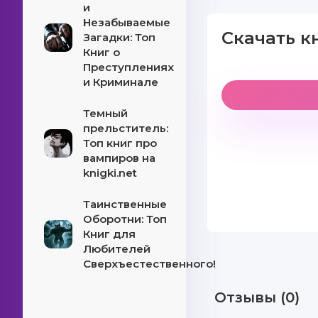
и
Незабываемые
Скачать к
Загадки: Топ
Книг о
Преступлениях
и Криминале
Темный
прельститель:
Топ книг про
вампиров на
knigki.net
Таинственные
Оборотни: Топ
Книг для
Любителей
Сверхъестественного!
Отзывы (0)