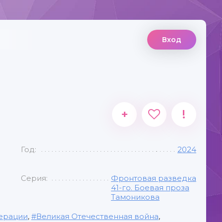
Вход
+
!
Год:
2024
Серия:
Фронтовая разведка
41-го. Боевая проза
Тамоникова
ерации
,
Великая Отечественная война
,