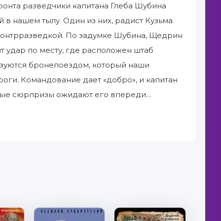
фронта разведчики капитана Глеба Шубина
в нашем тылу. Один из них, радист Кузьма
 контрразведкой. По задумке Шубина, Щедрин
т удар по месту, где расположен штаб
ьзуются бронепоездом, который наши
оги. Командование дает «добро», и капитан
анные сюрпризы ожидают его впереди…