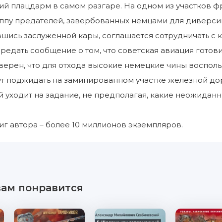
ий плацдарм в самом разгаре. На одном из участков 
ппу предателей, завербованных немцами для диверсий 
шись заслуженной кары, соглашается сотрудничать с
редать сообщение о том, что советская авиация готови
верен, что для отхода высокие немецкие чины воспол
т поджидать на заминированном участке железной дор
й уходит на задание, не предполагая, какие неожид
г автора – более 10 миллионов экземпляров.
вам понравится