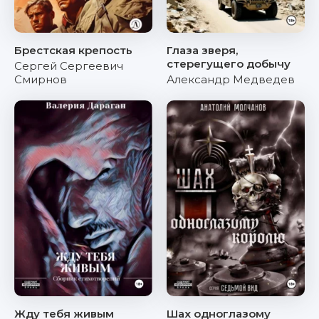
Брестская крепость
Глаза зверя,
стерегущего добычу
Сергей Сергеевич
Смирнов
Александр Медведев
Жду тебя живым
Шах одноглазому