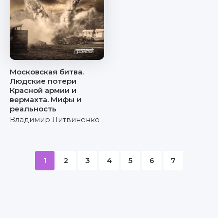
Московская битва.
Людские потери
Красной армии и
вермахта. Мифы и
реальность
Владимир Литвиненко
1
2
3
4
5
6
7