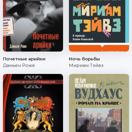
Почетные арийки
Ночь борьбы
Дамьен Роже
Мириам Тэйвз