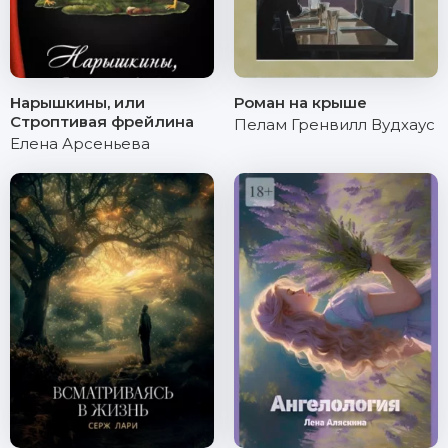
Нарышкины, или
Роман на крыше
Строптивая фрейлина
Пелам Гренвилл Вудхаус
Елена Арсеньева