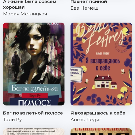
А жизнь была совсем
Пахнет псиной
хорошая
Ева Немеш
Мария Метлицкая
Бег по взлетной полосе
Я возвращаюсь к себе
Тори Ру
Аньес Ледиг