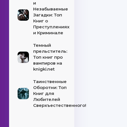
и
Незабываемые
Загадки: Топ
Книг о
Преступлениях
и Криминале
Темный
прельститель:
Топ книг про
вампиров на
knigki.net
Таинственные
Оборотни: Топ
Книг для
Любителей
Сверхъестественного!