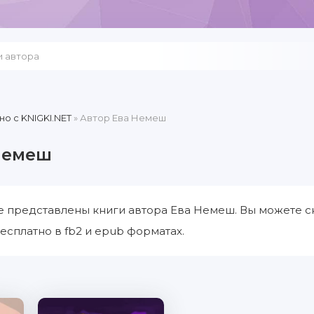
но c KNIGKI.NET
» Автор Ева Немеш
Немеш
е представлены книги автора Ева Немеш. Вы можете с
есплатно в fb2 и epub форматах.