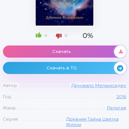
0%
0
0
Скачать
Скачать в TG
Автор:
Друнвало Мельхиседек
Год:
2016
Жанр:
Религия
Серия:
Древняя Тайна Цветка
Жизни