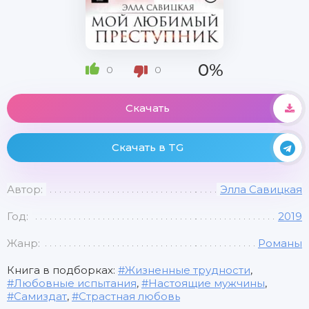
0%
0
0
Скачать
Скачать в TG
Автор:
Элла Савицкая
Год:
2019
Жанр:
Романы
Книга в подборках:
Жизненные трудности
,
Любовные испытания
,
Настоящие мужчины
,
Самиздат
,
Страстная любовь