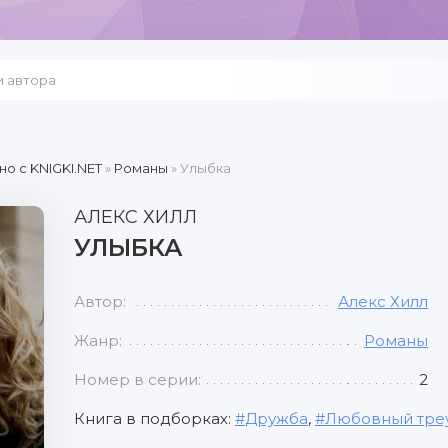
но c KNIGKI.NET
»
Романы
» Улыбка
АЛЕКС ХИЛЛ
УЛЫБКА
Автор:
Алекс Хилл
Жанр:
Романы
Номер в серии:
2
Книга в подборках:
Дружба
,
Любовный тре