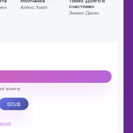
ета
Молчанка
Токио. Долго и
счастливо
лен
Алекс Хилл
Эмико Джин
т книги:
EPUB
вания