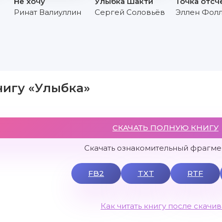
а
Не хочу
Улыбка Шакти
Точка отсч
Ринат Валиуллин
Сергей Соловьёв
Эллен Фол
нигу «Улыбка»
СКАЧАТЬ ПОЛНУЮ КНИГУ
Скачать ознакомительный фрагмен
FB2
TXT
RTF
Как читать книгу после скачи