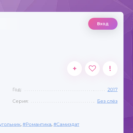
Вход
+
!
Год:
2017
Серия:
Без слёз
угольник
,
Романтика
,
Самиздат