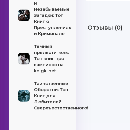
и
Незабываемые
Загадки: Топ
Книг о
Отзывы (0)
Преступлениях
и Криминале
Темный
прельститель:
Топ книг про
вампиров на
knigki.net
Таинственные
Оборотни: Топ
Книг для
Любителей
Сверхъестественного!