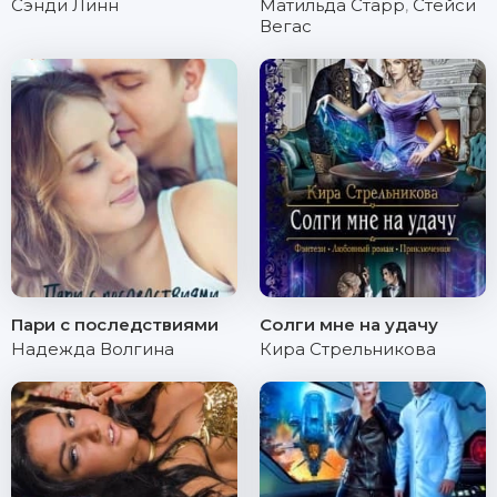
Сэнди Линн
Матильда Старр
,
Стейси
Вегас
Пари с последствиями
Солги мне на удачу
Надежда Волгина
Кира Стрельникова