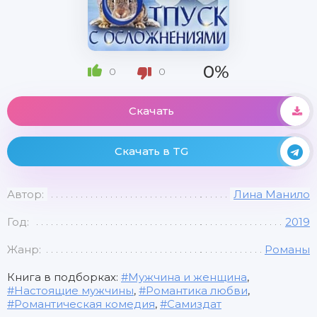
0%
0
0
Скачать
Скачать в TG
Автор:
Лина Манило
Год:
2019
Жанр:
Романы
Книга в подборках:
Мужчина и женщина
,
Настоящие мужчины
,
Романтика любви
,
Романтическая комедия
,
Самиздат