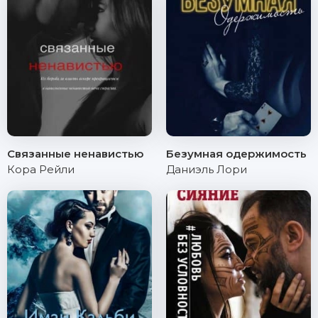
Связанные ненавистью
Безумная одержимость
Кора Рейли
Даниэль Лори