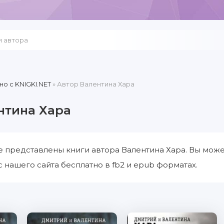
но c KNIGKI.NET
» Автор Валентина Хара
нтина Хара
е представлены книги автора Валентина Хара. Вы може
с нашего сайта бесплатно в fb2 и epub форматах.