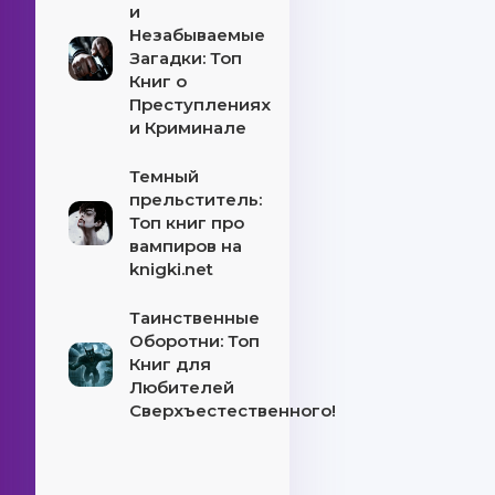
и
Незабываемые
Загадки: Топ
Книг о
Преступлениях
и Криминале
Темный
прельститель:
Топ книг про
вампиров на
knigki.net
Таинственные
Оборотни: Топ
Книг для
Любителей
Сверхъестественного!