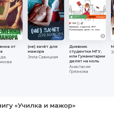
енна от
(не) зачёт для
Дневник
М
а
мажора
студентки МГУ,
Э
или Гуманитарии
жда
Элла Савицкая
делят на ноль
икова
Анастасия
Грязнова
нигу «Училка и мажор»