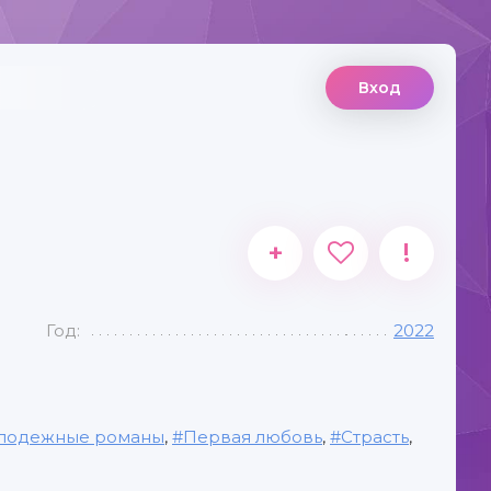
Вход
+
!
Год:
2022
лодежные романы
,
Первая любовь
,
Страсть
,