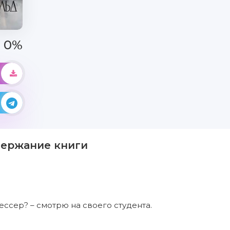
0%
держание книги
 Гессер? – смотрю на своего студента.