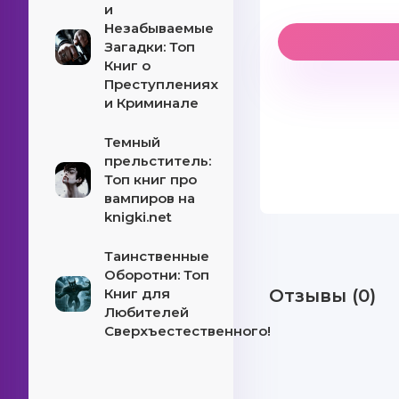
и
Незабываемые
Загадки: Топ
Книг о
Преступлениях
и Криминале
Темный
прельститель:
Топ книг про
вампиров на
knigki.net
Таинственные
Оборотни: Топ
Книг для
Отзывы (0)
Любителей
Сверхъестественного!