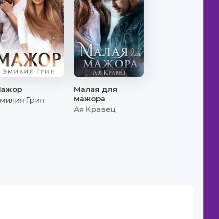
ажор
Малая для
мажора
милия Грин
Ая Кравец