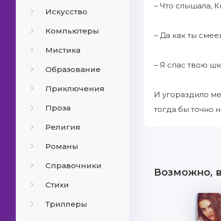
– Что слышала, К
Искусство
Компьютеры
– Да как ты смее
Мистика
– Я спас твою ш
Образование
Приключения
И угораздило ме
Проза
тогда бы точно 
Религия
Романы
Справочники
Возможно, 
Стихи
Триллеры