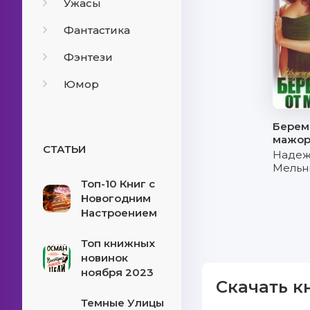
Ужасы
Фантастика
Фэнтези
Юмор
Берем
мажор
СТАТЬИ
Наде
Мельн
Топ-10 Книг с
Новогодним
Настроением
Топ книжных
новинок
ноября 2023
Скачать к
Темные Улицы