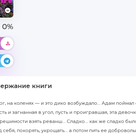
0%
держание книги
ог, на коленях — и это дико возбуждало… Адам поймал 
ть и загнанная в угол, пусть и проигравшая, эта дево
ешимости взять реванш… Сладко… как же сладко было 
д себя, покорять, укрощать… а потом пить ее добровол