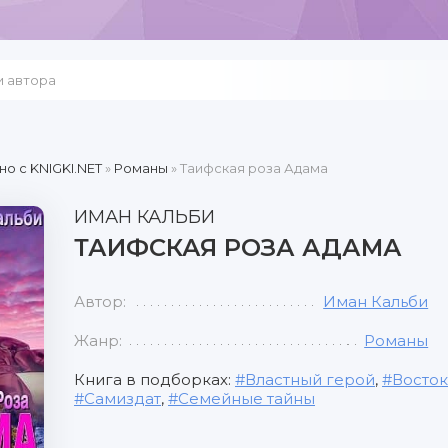
но c KNIGKI.NET
»
Романы
» Таифская роза Адама
ИМАН КАЛЬБИ
ТАИФСКАЯ РОЗА АДАМА
Автор:
Иман Кальби
Жанр:
Романы
Книга в подборках:
Властный герой
,
Восток
Самиздат
,
Семейные тайны