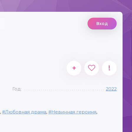
Вход
+
!
Год:
2022
,
Любовная драма
,
Невинная героиня
,