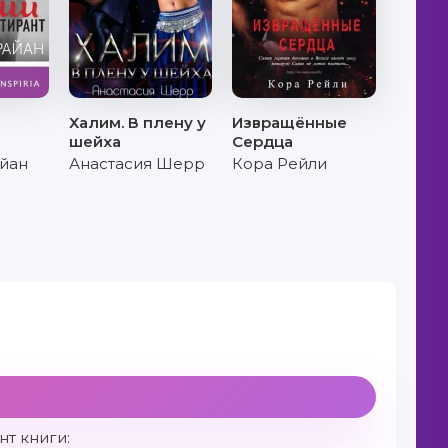
Халим. В плену у
Извращённые
шейха
Сердца
йан
Анастасия Шерр
Кора Рейли
т книги: