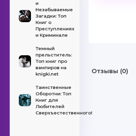
и
Незабываемые
Загадки: Топ
Книг о
Преступлениях
и Криминале
Темный
прельститель:
Топ книг про
вампиров на
Отзывы (0)
knigki.net
Таинственные
Оборотни: Топ
Книг для
Любителей
Сверхъестественного!