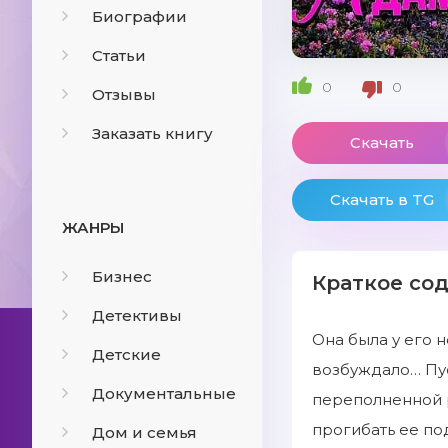
Биографии
Статьи
0
0
Отзывы
Заказать книгу
Скачать
Скачать в TG
ЖАНРЫ
Бизнес
Краткое со
Детективы
Она была у его н
Детские
возбуждало… Пус
Документальные
переполненной р
прогибать ее по
Дом и семья