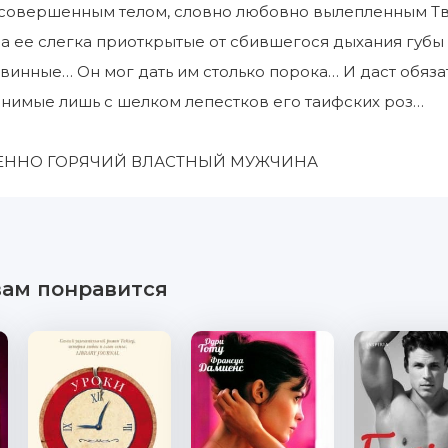
 совершенным телом, словно любовно вылепленным Тв
а ее слегка приоткрытые от сбившегося дыхания губы 
евинные… Он мог дать им столько порока… И даст обяза
внимые лишь с шелком лепестков его таифских роз…
ЕННО ГОРЯЧИЙ ВЛАСТНЫЙ МУЖЧИНА
вам понравится