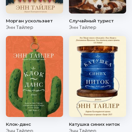
Морган ускользает
Случайный турист
Энн Тайлер
Энн Тайлер
Клок-данс
Катушка синих ниток
Энн Тайлер
Энн Тайлер