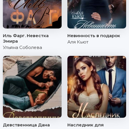
Иль Фарг. Невестка
Невинность в подарок
Эмира
Аля Кьют
Ульяна Соболева
Девственница Дана
Наследник для