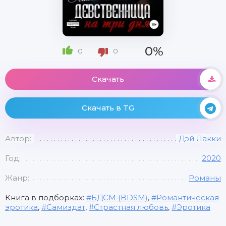
0%
0
0
Скачать
Скачать в TG
Автор:
Дэй Лакки
Год:
2020
Жанр:
Романы
Книга в подборках:
БДСМ (BDSM)
,
Романтическая
эротика
,
Самиздат
,
Страстная любовь
,
Эротика