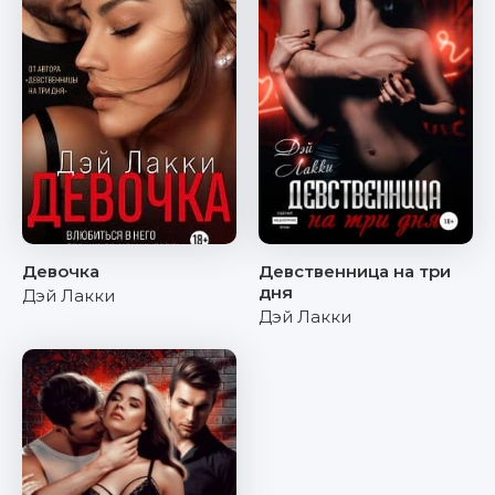
Девочка
Девственница на три
дня
Дэй Лакки
Дэй Лакки