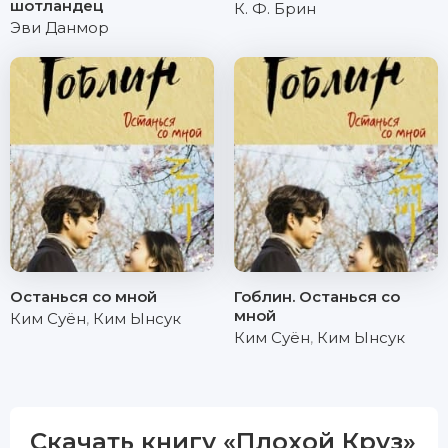
шотландец
К. Ф. Брин
Эви Данмор
Останься со мной
Гоблин. Останься со
мной
Ким Суён
,
Ким Ынсук
Ким Суён
,
Ким Ынсук
Скачать книгу «Плохой Круз»