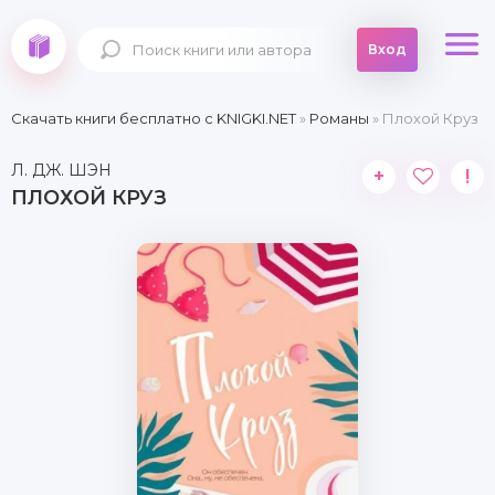
Вход
Скачать книги бесплатно c KNIGKI.NET
»
Романы
» Плохой Круз
Л. ДЖ. ШЭН
+
!
ПЛОХОЙ КРУЗ