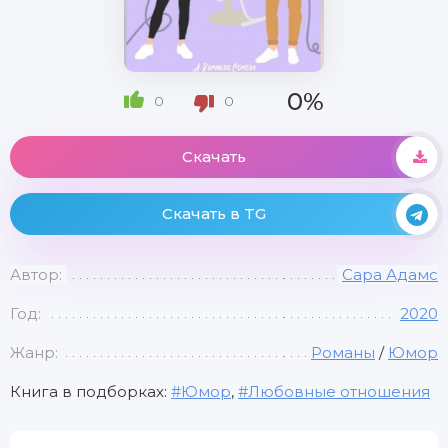
0%
0
0
Скачать
Скачать в TG
Автор:
Сара Адамс
Год:
2020
Жанр:
Романы
/
Юмор
Книга в подборках:
Юмор
,
Любовные отношения