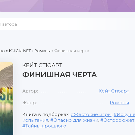
но c KNIGKI.NET
»
Романы
» Финишная черта
КЕЙТ СТЮАРТ
ФИНИШНАЯ ЧЕРТА
Автор:
Кейт Стюарт
Жанр:
Романы
Книга в подборках:
Жестокие игры
,
Искуш
испытания
,
Опасно для жизни
,
Остросюжет
Тайны прошлого