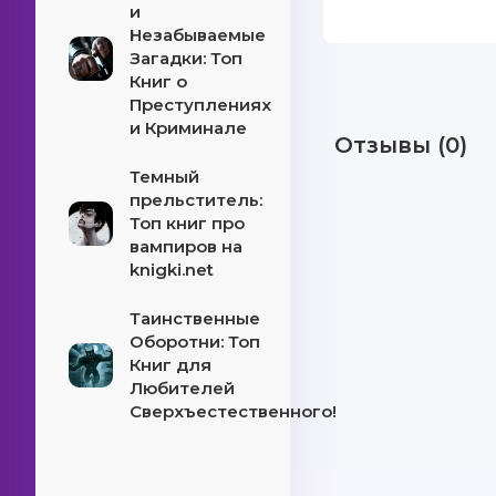
и
Незабываемые
Загадки: Топ
Книг о
Преступлениях
и Криминале
Отзывы (0)
Темный
прельститель:
Топ книг про
вампиров на
knigki.net
Таинственные
Оборотни: Топ
Книг для
Любителей
Сверхъестественного!