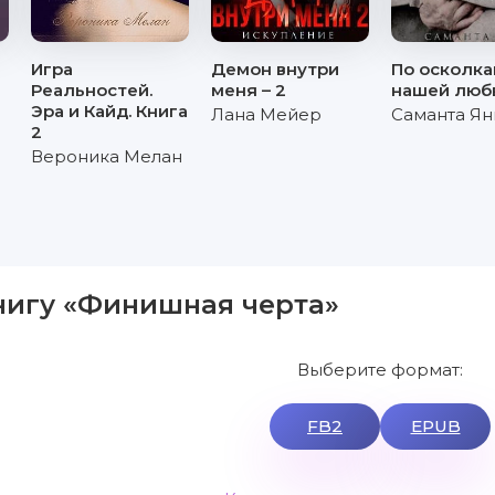
Игра
Демон внутри
По осколк
Реальностей.
меня – 2
нашей люб
Эра и Кайд. Книга
Лана Мейер
Саманта Ян
2
Вероника Мелан
нигу «Финишная черта»
Выберите формат:
FB2
EPUB