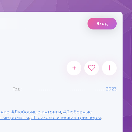
Вход
+
!
Год:
2023
ение
,
Любовные интриги
,
Любовные
ные романы
,
Психологические триллеры
,