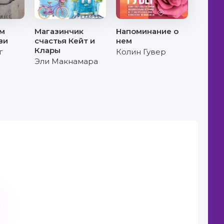
ам
Магазинчик
Напоминание о
ви
счастья Кейт и
нем
Клары
г
Колин Гувер
Эли Макнамара