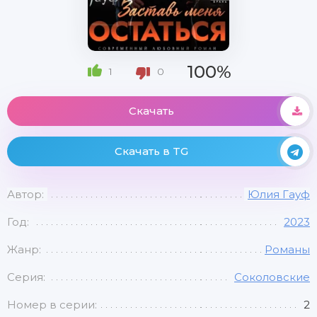
100%
1
0
Скачать
Скачать в TG
Автор:
Юлия Гауф
Год:
2023
Жанр:
Романы
Серия:
Соколовские
Номер в серии:
2