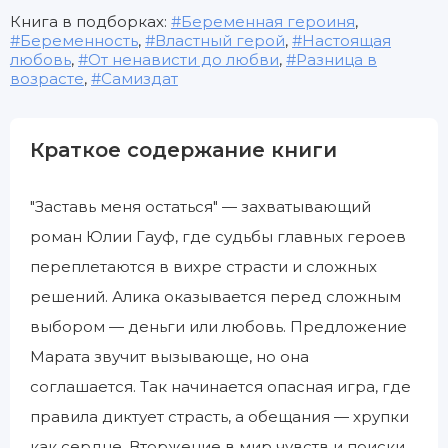
Книга в подборках:
Беременная героиня
,
Беременность
,
Властный герой
,
Настоящая
любовь
,
От ненависти до любви
,
Разница в
возрасте
,
Самиздат
Краткое содержание книги
"Заставь меня остаться" — захватывающий
роман Юлии Гауф, где судьбы главных героев
переплетаются в вихре страсти и сложных
решений. Алика оказывается перед сложным
выбором — деньги или любовь. Предложение
Марата звучит вызывающе, но она
соглашается. Так начинается опасная игра, где
правила диктует страсть, а обещания — хрупки
как сердце. Вторжение в мир чувств и поиски