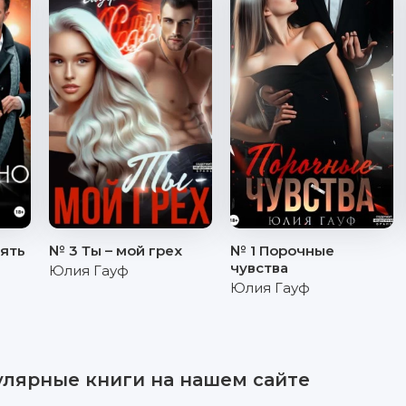
ять
№ 3 Ты – мой грех
№ 1 Порочные
чувства
Юлия Гауф
Юлия Гауф
улярные книги на нашем сайте