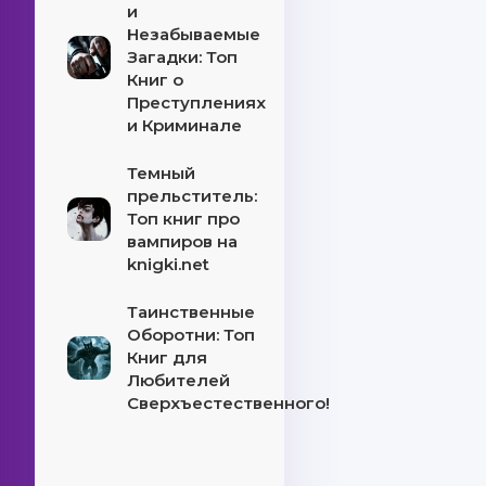
и
Незабываемые
Загадки: Топ
Книг о
Преступлениях
и Криминале
Темный
прельститель:
Топ книг про
вампиров на
knigki.net
Таинственные
Оборотни: Топ
Книг для
Любителей
Сверхъестественного!