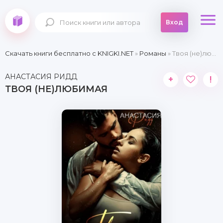
Вход
Скачать книги бесплатно c KNIGKI.NET
»
Романы
» Твоя (не)любимая
АНАСТАСИЯ РИДД
+
!
ТВОЯ (НЕ)ЛЮБИМАЯ