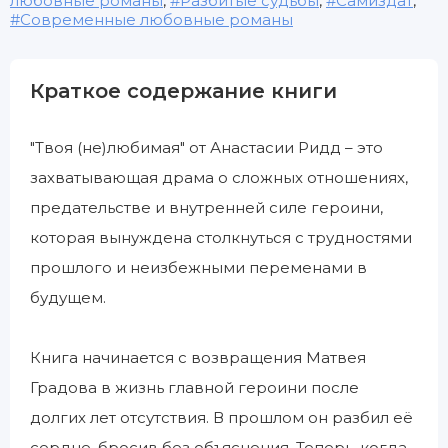
любовные романы
,
Разбитые судьбы
,
Самиздат
,
Современные любовные романы
Краткое содержание книги
"Твоя (не)любимая" от Анастасии Ридд – это
захватывающая драма о сложных отношениях,
предательстве и внутренней силе героини,
которая вынуждена столкнуться с трудностями
прошлого и неизбежными переменами в
будущем.
Книга начинается с возвращения Матвея
Градова в жизнь главной героини после
долгих лет отсутствия. В прошлом он разбил её
сердце, бросив без объяснения. Теперь, когда