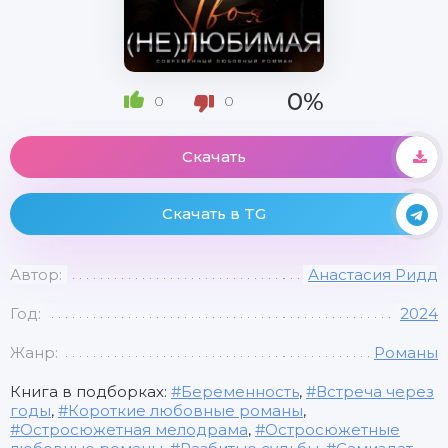
0%
0
0
Скачать
Скачать в TG
Автор:
Анастасия Ридд
Год:
2024
Жанр:
Романы
Книга в подборках:
Беременность
,
Встреча через
годы
,
Короткие любовные романы
,
Остросюжетная мелодрама
,
Остросюжетные