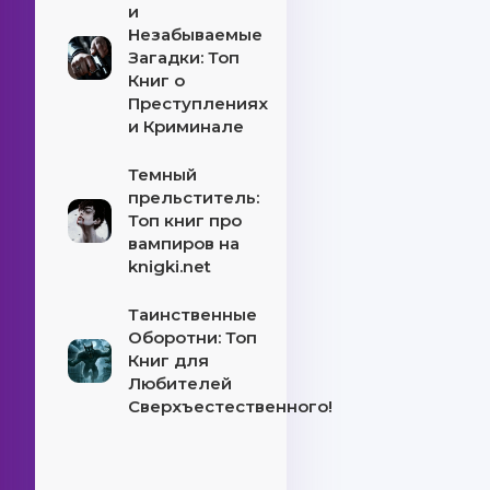
и
Незабываемые
Загадки: Топ
Книг о
Преступлениях
и Криминале
Темный
прельститель:
Топ книг про
вампиров на
knigki.net
Таинственные
Оборотни: Топ
Книг для
Любителей
Сверхъестественного!