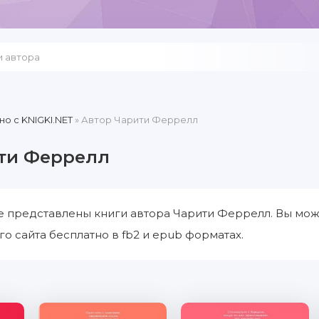
но c KNIGKI.NET
» Автор Чарити Феррелл
ти Феррелл
е представлены книги автора Чарити Феррелл. Вы мож
о сайта бесплатно в fb2 и epub форматах.