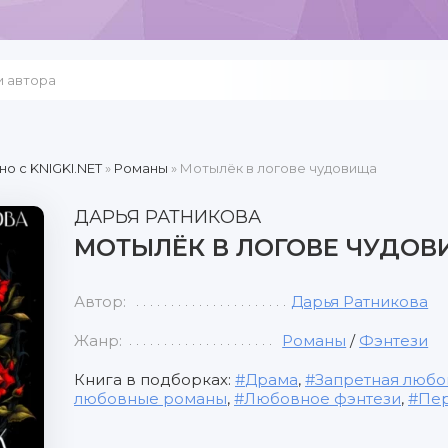
но c KNIGKI.NET
»
Романы
» Мотылёк в логове чудовища
ДАРЬЯ РАТНИКОВА
МОТЫЛЁК В ЛОГОВЕ ЧУДО
Автор:
Дарья Ратникова
Жанр:
Романы
/
Фэнтези
Книга в подборках:
Драма
,
Запретная любо
любовные романы
,
Любовное фэнтези
,
Пер