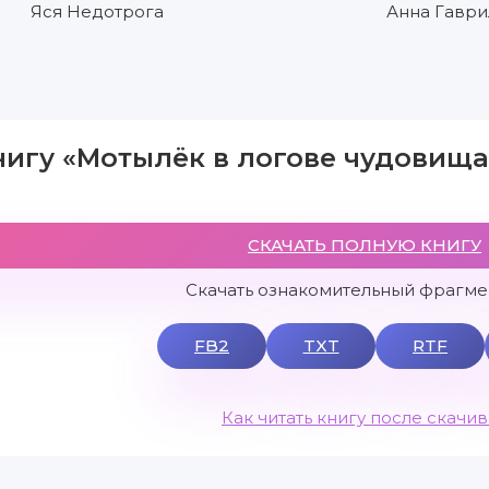
Яся Недотрога
Анна Гаври
нигу «Мотылёк в логове чудовища
СКАЧАТЬ ПОЛНУЮ КНИГУ
Скачать ознакомительный фрагмен
FB2
TXT
RTF
Как читать книгу после скачи