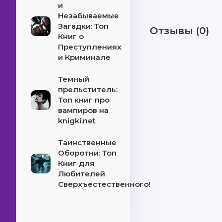
и
Незабываемые
Загадки: Топ
Отзывы (0)
Книг о
Преступлениях
и Криминале
Темный
прельститель:
Топ книг про
вампиров на
knigki.net
Таинственные
Оборотни: Топ
Книг для
Любителей
Сверхъестественного!