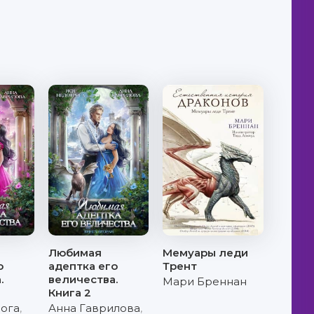
Любимая
Мемуары леди
о
адептка его
Трент
.
величества.
Мари Бреннан
Книга 2
ога
,
Анна Гаврилова
,