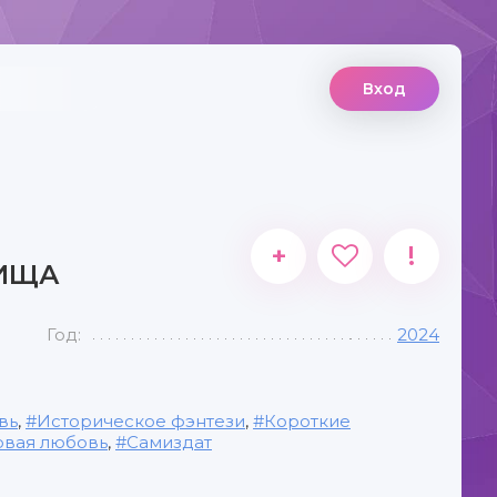
Вход
+
!
ВИЩА
Год:
2024
вь
,
Историческое фэнтези
,
Короткие
вая любовь
,
Самиздат