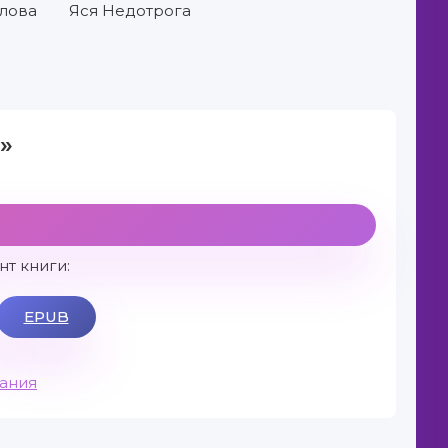
лова
Яся Недотрога
»
т книги:
EPUB
вания