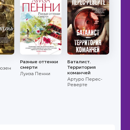
Разные оттенки
Баталист.
смерти
Территория
ьюзен
команчей
Луиза Пенни
Артуро Перес-
Реверте