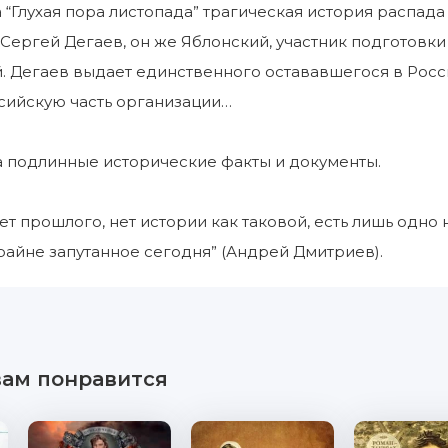
 “Глухая пора листопада” трагическая история распада
 Сергей Дегаев, он же Яблонский, участник подготовк
. Дегаев выдает единственного остававшегося в Росс
сийскую часть организации…
а подлинные исторические факты и документы.
нет прошлого, нет истории как таковой, есть лишь од
райне запутанное сегодня” (Андрей Дмитриев).
вам понравится