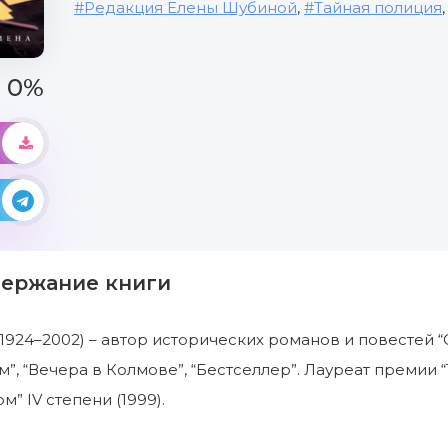
Редакция Елены Шубиной
,
Тайная полиция
0%
держание книги
924–2002) – автор исторических романов и повестей “
”, “Вечера в Колмове”, “Бестселлер”. Лауреат премии “
” IV степени (1999).