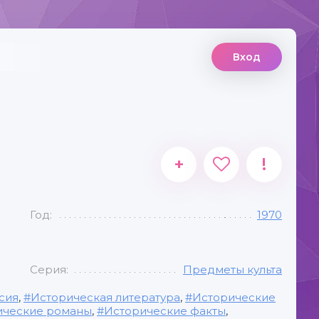
Вход
+
!
Год:
1970
Серия:
Предметы культа
сия
,
Историческая литература
,
Исторические
ические романы
,
Исторические факты
,