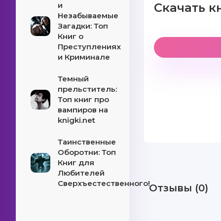
и
Скачать к
Незабываемые
Загадки: Топ
Книг о
Преступлениях
и Криминале
Темный
прельститель:
Топ книг про
вампиров на
knigki.net
Таинственные
Оборотни: Топ
Книг для
Любителей
Сверхъестественного!
Отзывы (0)